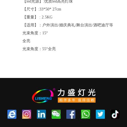
【led光源】:优质led高亮灯珠
【尺寸】:33*50* 27cm
【重量】 : 2.5KG
【适用】：户外演出/婚庆典礼/舞台演出/酒吧迪厅等
光束角度：15°
全亮
光束角度：55°全亮
相伴多年 值得信赖