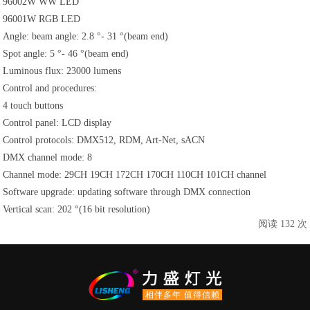
96002W WW LED
96001W RGB LED
Angle: beam angle: 2.8 °- 31 °(beam end)
Spot angle: 5 °- 46 °(beam end)
Luminous flux: 23000 lumens
Control and procedures:
4 touch buttons
Control panel: LCD display
Control protocols: DMX512, RDM, Art-Net, sACN
DMX channel mode: 8
Channel mode: 29CH 19CH 172CH 170CH 110CH 101CH channel
Software upgrade: updating software through DMX connection
Vertical scan: 202 °(16 bit resolution)
阅读 132 次
相伴多年 值得信赖