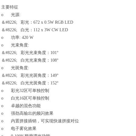
主要特征
o
光源:
＆#8226;
彩光：672 x 0.5W RGB LED
＆#8226;
白光：112 x 3W CW LED
o
功率: 420 W
o
光束角度:
＆#8226;
彩光光束角度：101°
＆#8226;
白光光束角度：108°
o
光斑角度:
＆#8226;
彩光光斑角度：149°
＆#8226;
白光光斑角度：152°
o
彩光32区可单独控制
o
白光16区可单独控制
o
卓越的混色功能
o
强劲高输出的频闪效果
o
内置拼接插销，可实现快速拼接对位
o
电子雾化效果